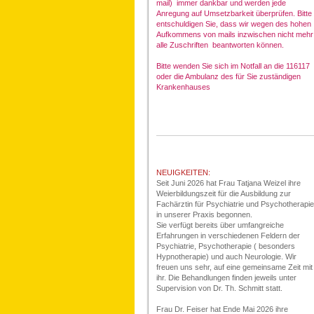
mail) immer dankbar und werden jede
Anregung auf Umsetzbarkeit überprüfen. Bitte
entschuldigen Sie, dass wir wegen des hohen
Aufkommens von mails inzwischen nicht mehr
alle Zuschriften beantworten können.
Bitte wenden Sie sich im Notfall an die 116117
oder die Ambulanz des für Sie zuständigen
Krankenhauses
NEUIGKEITEN:
Seit Juni 2026 hat Frau Tatjana Weizel ihre
Weierbildungszeit für die Ausbildung zur
Fachärztin für Psychiatrie und Psychotherapie
in unserer Praxis begonnen.
Sie verfügt bereits über umfangreiche
Erfahrungen in verschiedenen Feldern der
Psychiatrie, Psychotherapie ( besonders
Hypnotherapie) und auch Neurologie. Wir
freuen uns sehr, auf eine gemeinsame Zeit mit
ihr. Die Behandlungen finden jeweils unter
Supervision von Dr. Th. Schmitt statt.
Frau Dr. Feiser hat Ende Mai 2026 ihre