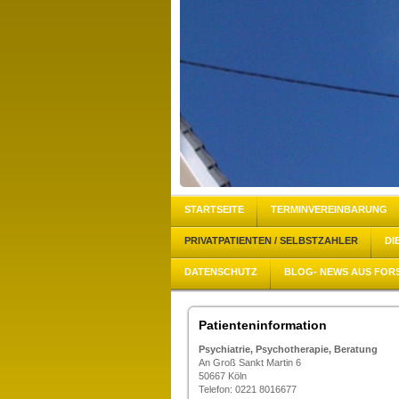
STARTSEITE
TERMINVEREINBARUNG
PRIVATPATIENTEN / SELBSTZAHLER
DI
DATENSCHUTZ
BLOG- NEWS AUS FOR
Patienteninformation
Psychiatrie, Psychotherapie, Beratung
An Groß Sankt Martin 6
50667 Köln
Telefon: 0221 8016677