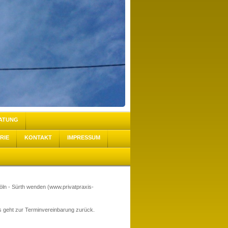
ATUNG
RIE
KONTAKT
IMPRESSUM
Köln - Sürth wenden (www.privatpraxis-
es geht zur Terminvereinbarung zurück.