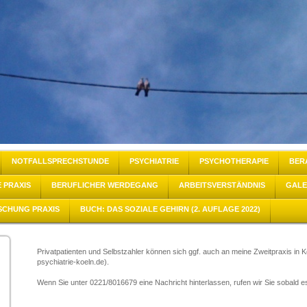
NOTFALLSPRECHSTUNDE
PSYCHIATRIE
PSYCHOTHERAPIE
BER
E PRAXIS
BERUFLICHER WERDEGANG
ARBEITSVERSTÄNDNIS
GALE
SCHUNG PRAXIS
BUCH: DAS SOZIALE GEHIRN (2. AUFLAGE 2022)
Privatpatienten und Selbstzahler können sich ggf. auch an meine Zweitpraxis in 
psychiatrie-koeln.de).
Wenn Sie unter 0221/8016679 eine Nachricht hinterlassen, rufen wir Sie sobald 