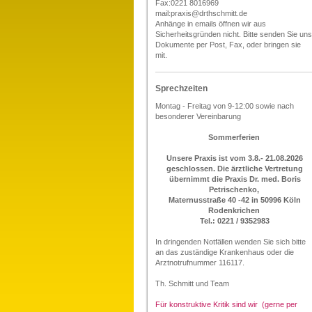
Fax:0221 8016969
mail:praxis@drthschmitt.de
Anhänge in emails öffnen wir aus
Sicherheitsgründen nicht. Bitte senden Sie uns
Dokumente per Post, Fax, oder bringen sie
mit.
Sprechzeiten
Montag - Freitag von 9-12:00 sowie nach
besonderer Vereinbarung
Sommerferien
Unsere Praxis ist vom 3.8.- 21.08.2026
geschlossen. Die ärztliche Vertretung
übernimmt die Praxis Dr. med. Boris
Petrischenko,
Maternusstraße 40 -42 in 50996 Köln
Rodenkrichen
Tel.: 0221 / 9352983
In dringenden Notfällen wenden Sie sich bitte
an das zuständige Krankenhaus oder die
Arztnotrufnummer 116117.
Th. Schmitt und Team
Für konstruktive Kritik sind wir (gerne per