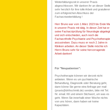
Weiterbildungszeit in unserer Praxis
abgeschlossen. Wir danken ihr an dieser Stell
sehr herzlich für ihre tolle Arbeit und gratuliere
zum erfolgreichen Abschluss der
Facharztweiterbildung !
Herr Bruno war vom 1.März 2023 bis Ende Ma
in unserer Praxis mit tätig. In dieser Zeit hat er
seine Facharztprüfung für Neurologie abgelegt
und sich entschieden, auch noch die
Facharztfreife Psychiatrie und Psychotherapie
anzustreben. Dazu muss er noch 2 Jahre in
Kliniken arbeiten. An dieser Stelle möchte ich
Herrn Bruno sehr für seine hervorragende
Arbeit danken!
Für "Neupatienten":
Psychotherapie können wir derzeit nicht
anbieten. Wenn es um pychiatrische
Behandlung, Diagnostik oder Beratung geht,
dann könne Sie gerne eine Anfrage per mail
(praxis@drthschmitt.de) senden, bitte mit Tel.
Nr. email. KK und einem Stichwort, um was es
geht. Wenn Sie innerhalb einer Woche nichts
von uns hören, dann haben wir keine
Kapazitäten.