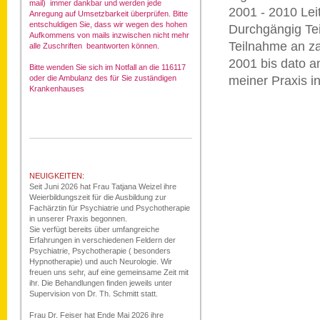
mail) immer dankbar und werden jede
2001 - 2010 Lei
Anregung auf Umsetzbarkeit überprüfen. Bitte
entschuldigen Sie, dass wir wegen des hohen
Durchgängig Tei
Aufkommens von mails inzwischen nicht mehr
Teilnahme an za
alle Zuschriften beantworten können.
2001 bis dato a
Bitte wenden Sie sich im Notfall an die 116117
oder die Ambulanz des für Sie zuständigen
meiner Praxis i
Krankenhauses
NEUIGKEITEN:
Seit Juni 2026 hat Frau Tatjana Weizel ihre
Weierbildungszeit für die Ausbildung zur
Fachärztin für Psychiatrie und Psychotherapie
in unserer Praxis begonnen.
Sie verfügt bereits über umfangreiche
Erfahrungen in verschiedenen Feldern der
Psychiatrie, Psychotherapie ( besonders
Hypnotherapie) und auch Neurologie. Wir
freuen uns sehr, auf eine gemeinsame Zeit mit
ihr. Die Behandlungen finden jeweils unter
Supervision von Dr. Th. Schmitt statt.
Frau Dr. Feiser hat Ende Mai 2026 ihre