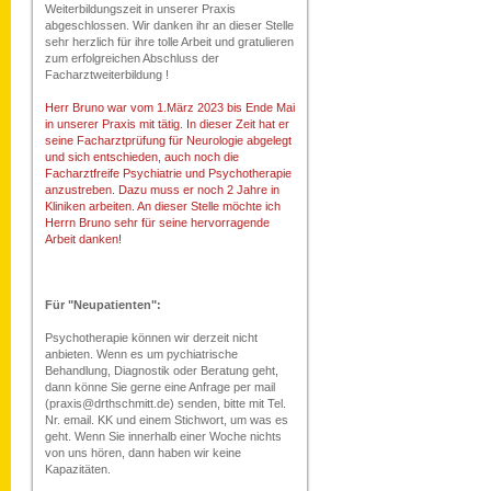
Weiterbildungszeit in unserer Praxis
abgeschlossen. Wir danken ihr an dieser Stelle
sehr herzlich für ihre tolle Arbeit und gratulieren
zum erfolgreichen Abschluss der
Facharztweiterbildung !
Herr Bruno war vom 1.März 2023 bis Ende Mai
in unserer Praxis mit tätig. In dieser Zeit hat er
seine Facharztprüfung für Neurologie abgelegt
und sich entschieden, auch noch die
Facharztfreife Psychiatrie und Psychotherapie
anzustreben. Dazu muss er noch 2 Jahre in
Kliniken arbeiten. An dieser Stelle möchte ich
Herrn Bruno sehr für seine hervorragende
Arbeit danken!
Für "Neupatienten":
Psychotherapie können wir derzeit nicht
anbieten. Wenn es um pychiatrische
Behandlung, Diagnostik oder Beratung geht,
dann könne Sie gerne eine Anfrage per mail
(praxis@drthschmitt.de) senden, bitte mit Tel.
Nr. email. KK und einem Stichwort, um was es
geht. Wenn Sie innerhalb einer Woche nichts
von uns hören, dann haben wir keine
Kapazitäten.