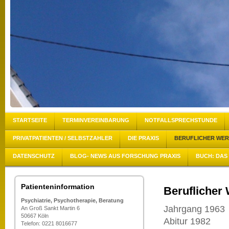
STARTSEITE
TERMINVEREINBARUNG
NOTFALLSPRECHSTUNDE
PRIVATPATIENTEN / SELBSTZAHLER
DIE PRAXIS
BERUFLICHER WE
DATENSCHUTZ
BLOG- NEWS AUS FORSCHUNG PRAXIS
BUCH: DAS 
Patienteninformation
Beruflicher
Psychiatrie, Psychotherapie, Beratung
Jahrgang 1963
An Groß Sankt Martin 6
50667 Köln
Abitur 1982
Telefon: 0221 8016677