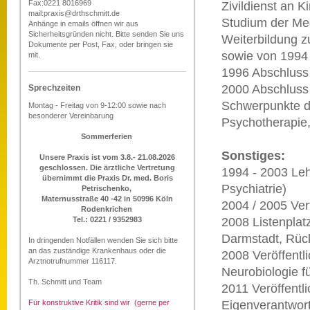
Fax:0221 8016969
Zivildienst an K
mail:praxis@drthschmitt.de
Studium der Me
Anhänge in emails öffnen wir aus
Sicherheitsgründen nicht. Bitte senden Sie uns
Weiterbildung z
Dokumente per Post, Fax, oder bringen sie
sowie von 1994 
mit.
1996 Abschluss 
2000 Abschluss 
Sprechzeiten
Schwerpunkte de
Montag - Freitag von 9-12:00 sowie nach
besonderer Vereinbarung
Psychotherapie,
Sommerferien
Sonstiges:
Unsere Praxis ist vom 3.8.- 21.08.2026
geschlossen. Die ärztliche Vertretung
1994 - 2003 Leh
übernimmt die Praxis Dr. med. Boris
Psychiatrie)
Petrischenko,
Maternusstraße 40 -42 in 50996 Köln
2004 / 2005 Ver
Rodenkrichen
Tel.: 0221 / 9352983
2008 Listenplat
Darmstadt, Rück
In dringenden Notfällen wenden Sie sich bitte
an das zuständige Krankenhaus oder die
2008 Veröffentl
Arztnotrufnummer 116117.
Neurobiologie f
Th. Schmitt und Team
2011 Veröffentli
Für konstruktive Kritik sind wir (gerne per
Eigenverantwor