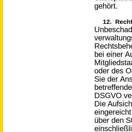
gehört.
12. Recht
Unbeschade
verwaltungs
Rechtsbehe
bei einer 
Mitgliedsta
oder des O
Sie der Ans
betreffend
DSGVO ver
Die Aufsic
eingereich
über den S
einschließl