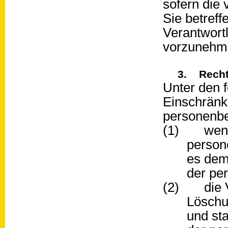
sofern die
Sie betreff
Verantwortl
vorzunehm
3. Recht
Unter den 
Einschränk
personenbe
(1) wenn S
person
es dem 
der pe
(2) die Ve
Löschu
und st