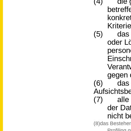
(4) die ge
betref
konkre
Kriteri
(5) das Be
oder L
person
Einsch
Verant
gegen 
(6) das Be
Aufsichtsb
(7) alle v
der Da
nicht 
(8)das Bestehen
Profiling