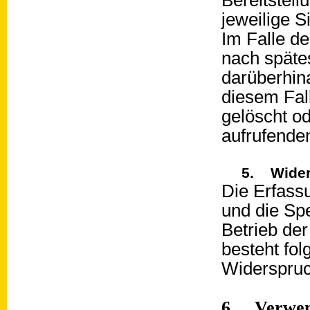
Bereitstell
jeweilige S
Im Falle de
nach späte
darüberhin
diesem Fal
gelöscht o
aufrufenden
5. Wider
Die Erfass
und die Spe
Betrieb der
besteht fol
Widerspruc
6. Verwen