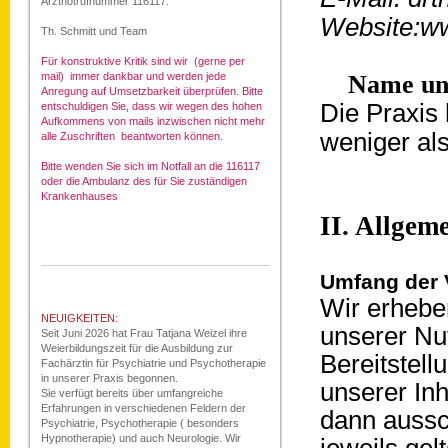
Arztnotrufnummer 116117.
Website:ww
Th. Schmitt und Team
Für konstruktive Kritik sind wir (gerne per
mail) immer dankbar und werden jede
Name und
Anregung auf Umsetzbarkeit überprüfen. Bitte
Die Praxis
entschuldigen Sie, dass wir wegen des hohen
Aufkommens von mails inzwischen nicht mehr
weniger als
alle Zuschriften beantworten können.
Bitte wenden Sie sich im Notfall an die 116117
oder die Ambulanz des für Sie zuständigen
Krankenhauses
II. Allgem
Umfang der 
Wir erhebe
NEUIGKEITEN:
unserer Nut
Seit Juni 2026 hat Frau Tatjana Weizel ihre
Weierbildungszeit für die Ausbildung zur
Bereitstell
Fachärztin für Psychiatrie und Psychotherapie
in unserer Praxis begonnen.
unserer Inh
Sie verfügt bereits über umfangreiche
Erfahrungen in verschiedenen Feldern der
dann aussc
Psychiatrie, Psychotherapie ( besonders
Hypnotherapie) und auch Neurologie. Wir