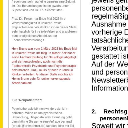
jeweils ge
freuen uns sehr, auf eine gemeinsame Zeit mit
ihr. Die Behandlungen finden jeweils unter
personenbe
Supervision von Dr. Th. Schmitt statt.
regelmäßig
Frau Dr. Feiser hat Ende Mai 2026 ihre
Ausnahme gi
Weiterbildungszeit in unserer Praxis
abgeschlossen. Wir danken ihr an dieser Stelle
vorherige E
sehr herzlich für ihre tolle Arbeit und gratulieren
zum erfolgreichen Abschluss der
tatsächlich
Facharztweiterbildung !
Verarbeitun
Herr Bruno war vom 1.März 2023 bis Ende Mai
in unserer Praxis mit tätig. In dieser Zeit hat er
gestattet is
seine Facharztprüfung für Neurologie abgelegt
und sich entschieden, auch noch die
Auf der Web
Facharztfreife Psychiatrie und Psychotherapie
und person
anzustreben. Dazu muss er noch 2 Jahre in
Kliniken arbeiten. An dieser Stelle möchte ich
Newsletter
Herrn Bruno sehr für seine hervorragende
Arbeit danken!
Information
Für "Neupatienten":
Psychotherapie können wir derzeit nicht
2. Rechtsgr
anbieten. Wenn es um pychiatrische
personen
Behandlung, Diagnostik oder Beratung geht,
dann könne Sie gerne eine Anfrage per mail
Soweit wir
(praxis@drthschmitt.de) senden, bitte mit Tel.