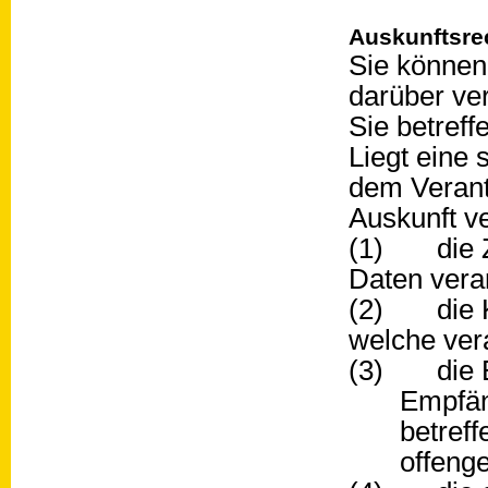
Auskunftsre
Sie können
darüber ve
Sie betreff
Liegt eine 
dem Verant
Auskunft v
(1) die Z
Daten vera
(2) die K
welche ver
(3) die E
Empfän
betref
offeng