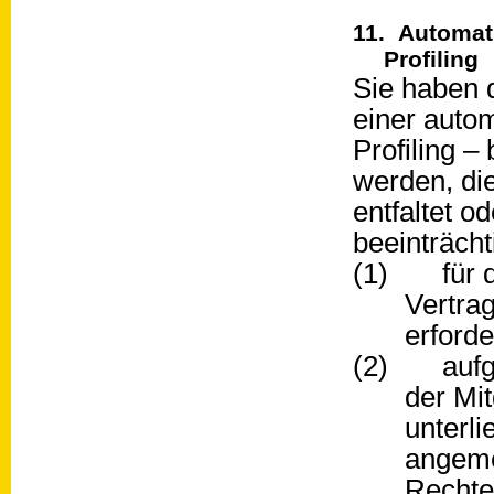
11. Automati
Profiling
Sie haben d
einer autom
Profiling 
werden, di
entfaltet o
beeinträcht
(1) für de
Vertra
erforder
(2) aufgru
der Mit
unterli
angeme
Rechte 