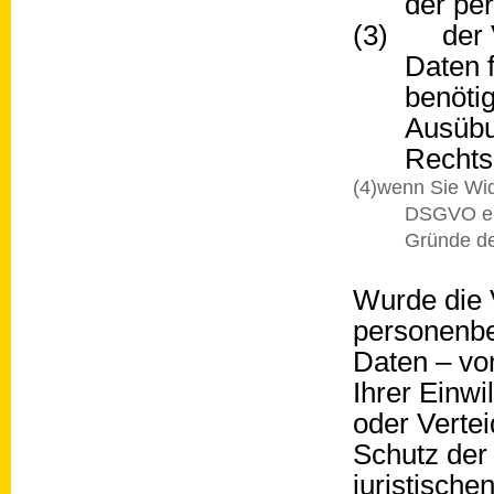
der pe
(3) der V
Daten f
benöti
Ausübu
Rechts
(4)wenn Sie Wid
DSGVO ein
Gründe de
Wurde die 
personenbe
Daten – vo
Ihrer Einw
oder Verte
Schutz der
juristisch