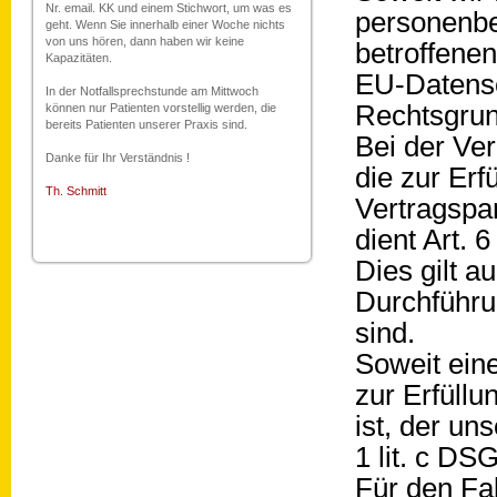
Nr. email. KK und einem Stichwort, um was es
personenbe
geht. Wenn Sie innerhalb einer Woche nichts
von uns hören, dann haben wir keine
betroffenen
Kapazitäten.
EU-Datens
In der Notfallsprechstunde am Mittwoch
Rechtsgrun
können nur Patienten vorstellig werden, die
bereits Patienten unserer Praxis sind.
Bei der Ve
Danke für Ihr Verständnis !
die zur Erf
Th. Schmitt
Vertragspart
dient Art. 
Dies gilt a
Durchführu
sind.
Soweit ein
zur Erfüllu
ist, der un
1 lit. c D
Für den Fal