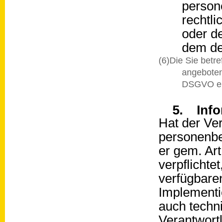
person
rechtl
oder de
dem der
(6)Die Sie bet
angeboten
DSGVO er
5. Info
Hat der Ver
personenbe
er gem. Ar
verpflichtet
verfügbare
Implement
auch techni
Verantwort