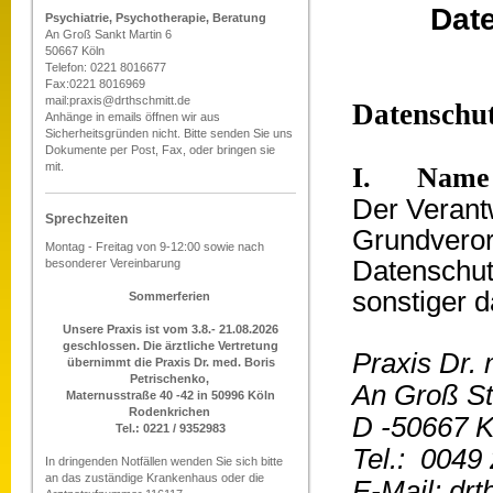
Dat
Psychiatrie, Psychotherapie, Beratung
An Groß Sankt Martin 6
50667 Köln
Telefon: 0221 8016677
Fax:0221 8016969
mail:praxis@drthschmitt.de
Datenschu
Anhänge in emails öffnen wir aus
Sicherheitsgründen nicht. Bitte senden Sie uns
Dokumente per Post, Fax, oder bringen sie
mit.
I. Name un
Der Verant
Sprechzeiten
Grundveror
Montag - Freitag von 9-12:00 sowie nach
Datenschut
besonderer Vereinbarung
sonstiger d
Sommerferien
Unsere Praxis ist vom 3.8.- 21.08.2026
geschlossen. Die ärztliche Vertretung
Praxis Dr.
übernimmt die Praxis Dr. med. Boris
Petrischenko,
An Groß St
Maternusstraße 40 -42 in 50996 Köln
Rodenkrichen
D -50667 K
Tel.: 0221 / 9352983
Tel.: 0049
In dringenden Notfällen wenden Sie sich bitte
an das zuständige Krankenhaus oder die
E-Mail: dr