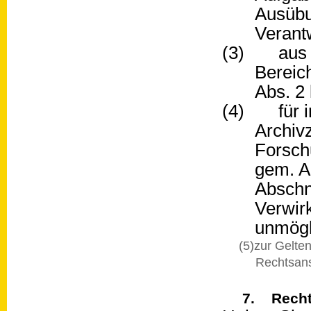
Ausübun
Verant
(3) aus Gr
Bereic
Abs. 2 
(4) für im
Archiv
Forsch
gem. A
Abschni
Verwirk
unmögli
(5)zur Gelte
Rechtsan
7. Recht 