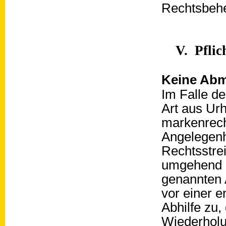
Rechtsbehe
V. Pflic
Keine Ab
Im Falle d
Art aus Ur
markenrech
Angelegenhe
Rechtsstre
umgehend z
genannten A
vor einer e
Abhilfe zu,
Wiederholu