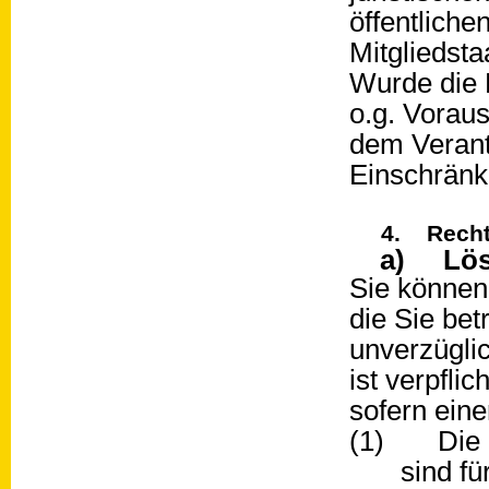
öffentliche
Mitgliedsta
Wurde die 
o.g. Vorau
dem Verantw
Einschränk
4. Recht
a) Lös
Sie können
die Sie be
unverzügli
ist verpfli
sofern eine
(1) Die S
sind fü