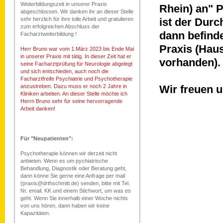
Weiterbildungszeit in unserer Praxis
Rhein) an" 
abgeschlossen. Wir danken ihr an dieser Stelle
sehr herzlich für ihre tolle Arbeit und gratulieren
ist der Durc
zum erfolgreichen Abschluss der
dann befind
Facharztweiterbildung !
Praxis (Haus
Herr Bruno war vom 1.März 2023 bis Ende Mai
in unserer Praxis mit tätig. In dieser Zeit hat er
vorhanden).
seine Facharztprüfung für Neurologie abgelegt
und sich entschieden, auch noch die
Facharztfreife Psychiatrie und Psychotherapie
anzustreben. Dazu muss er noch 2 Jahre in
Wir freuen u
Kliniken arbeiten. An dieser Stelle möchte ich
Herrn Bruno sehr für seine hervorragende
Arbeit danken!
Für "Neupatienten":
Psychotherapie können wir derzeit nicht
anbieten. Wenn es um pychiatrische
Behandlung, Diagnostik oder Beratung geht,
dann könne Sie gerne eine Anfrage per mail
(praxis@drthschmitt.de) senden, bitte mit Tel.
Nr. email. KK und einem Stichwort, um was es
geht. Wenn Sie innerhalb einer Woche nichts
von uns hören, dann haben wir keine
Kapazitäten.