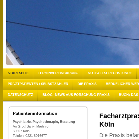
STARTSEITE
TERMINVEREINBARUNG
NOTFALLSPRECHSTUNDE
PRIVATPATIENTEN / SELBSTZAHLER
DIE PRAXIS
BERUFLICHER WE
DATENSCHUTZ
BLOG- NEWS AUS FORSCHUNG PRAXIS
BUCH: DAS 
Patienteninformation
Facharztprax
Psychiatrie, Psychotherapie, Beratung
Köln
An Groß Sankt Martin 6
50667 Köln
Die Praxis befan
Telefon: 0221 8016677