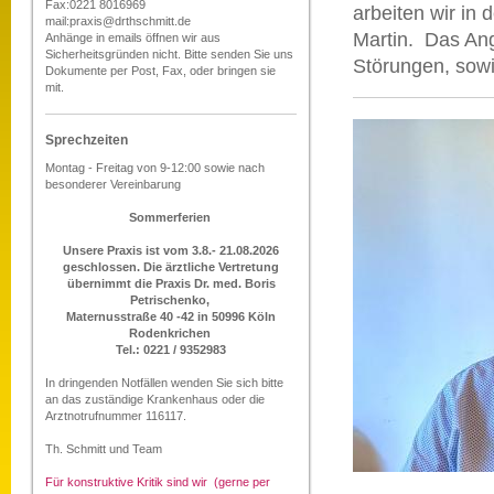
Fax:0221 8016969
arbeiten wir in 
mail:praxis@drthschmitt.de
Martin. Das Ang
Anhänge in emails öffnen wir aus
Sicherheitsgründen nicht. Bitte senden Sie uns
Störungen, sowi
Dokumente per Post, Fax, oder bringen sie
mit.
Sprechzeiten
Montag - Freitag von 9-12:00 sowie nach
besonderer Vereinbarung
Sommerferien
Unsere Praxis ist vom 3.8.- 21.08.2026
geschlossen. Die ärztliche Vertretung
übernimmt die Praxis Dr. med. Boris
Petrischenko,
Maternusstraße 40 -42 in 50996 Köln
Rodenkrichen
Tel.: 0221 / 9352983
In dringenden Notfällen wenden Sie sich bitte
an das zuständige Krankenhaus oder die
Arztnotrufnummer 116117.
Th. Schmitt und Team
Für konstruktive Kritik sind wir (gerne per