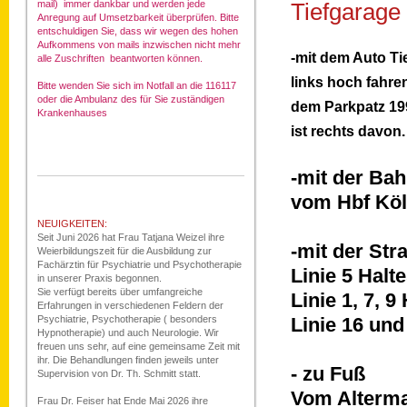
mail) immer dankbar und werden jede
Tiefgarage 
Anregung auf Umsetzbarkeit überprüfen. Bitte
entschuldigen Sie, dass wir wegen des hohen
Aufkommens von mails inzwischen nicht mehr
-mit dem Auto Tie
alle Zuschriften beantworten können.
links hoch fahre
Bitte wenden Sie sich im Notfall an die 116117
oder die Ambulanz des für Sie zuständigen
dem Parkpatz 199 
Krankenhauses
ist rechts davon.
-mit der Ba
vom Hbf Köl
NEUIGKEITEN:
Seit Juni 2026 hat Frau Tatjana Weizel ihre
-mit der St
Weierbildungszeit für die Ausbildung zur
Fachärztin für Psychiatrie und Psychotherapie
Linie 5 Halt
in unserer Praxis begonnen.
Sie verfügt bereits über umfangreiche
Linie 1, 7, 
Erfahrungen in verschiedenen Feldern der
Psychiatrie, Psychotherapie ( besonders
Linie 16 und
Hypnotherapie) und auch Neurologie. Wir
freuen uns sehr, auf eine gemeinsame Zeit mit
ihr. Die Behandlungen finden jeweils unter
- zu Fuß
Supervision von Dr. Th. Schmitt statt.
Vom Alterma
Frau Dr. Feiser hat Ende Mai 2026 ihre